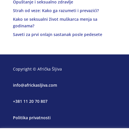
Opuštanje i seksualno zdravlje
Strah od veze: Kako ga razumeti i prevazići?
Kako se seksualni život muškarca menja sa
godinama?
Saveti za prvi onlajn sastanak posle pedesete
Copyright © Afrička Šljiva
info@africkasljiva.com
+381 11 20 70 807
Politika privatnosti