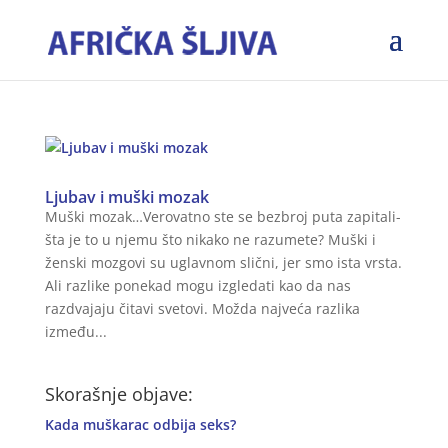
Ljubav i muški mozak
Muški mozak…Verovatno ste se bezbroj puta zapitali-
šta je to u njemu što nikako ne razumete? Muški i
ženski mozgovi su uglavnom slični, jer smo ista vrsta.
Ali razlike ponekad mogu izgledati kao da nas
razdvajaju čitavi svetovi. Možda najveća razlika
između...
Skorašnje objave:
Kada muškarac odbija seks?