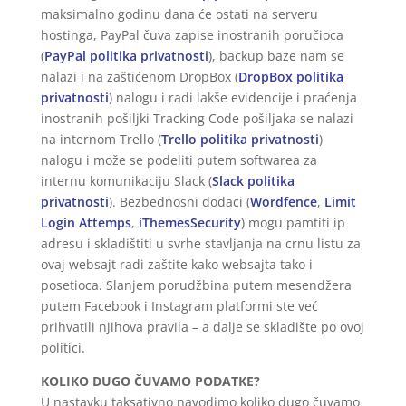
maksimalno godinu dana će ostati na serveru
hostinga, PayPal čuva zapise inostranih poručioca
(
PayPal politika privatnosti
), backup baze nam se
nalazi i na zaštićenom DropBox (
DropBox politika
privatnosti
) nalogu i radi lakše evidencije i praćenja
inostranih pošiljki Tracking Code pošiljaka se nalazi
na internom Trello (
Trello politika privatnosti
)
nalogu i može se podeliti putem softwarea za
internu komunikaciju Slack (
Slack politika
privatnosti
). Bezbednosni dodaci (
Wordfence
,
Limit
Login Attemps
,
iThemesSecurity
) mogu pamtiti ip
adresu i skladištiti u svrhe stavljanja na crnu listu za
ovaj websajt radi zaštite kako websajta tako i
posetioca. Slanjem porudžbina putem mesendžera
putem Facebook i Instagram platformi ste već
prihvatili njihova pravila – a dalje se skladište po ovoj
politici.
KOLIKO DUGO ČUVAMO PODATKE?
U nastavku taksativno navodimo koliko dugo čuvamo