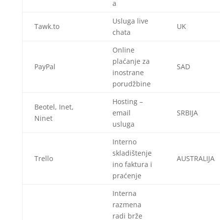
a
Usluga live
Tawk.to
UK
chata
Online
plaćanje za
PayPal
SAD
inostrane
porudžbine
Hosting –
Beotel, Inet,
email
SRBIJA
Ninet
usluga
Interno
skladištenje
Trello
AUSTRALIJA
ino faktura i
praćenje
Interna
razmena
radi brže