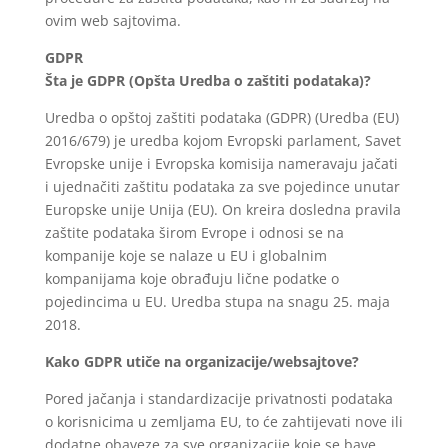
ovim web sajtovima.
GDPR
Šta je GDPR (Opšta Uredba o zaštiti podataka)?
Uredba o opštoj zaštiti podataka (GDPR) (Uredba (EU)
2016/679) je uredba kojom Evropski parlament, Savet
Evropske unije i Evropska komisija nameravaju jačati
i ujednačiti zaštitu podataka za sve pojedince unutar
Europske unije Unija (EU). On kreira dosledna pravila
zaštite podataka širom Evrope i odnosi se na
kompanije koje se nalaze u EU i globalnim
kompanijama koje obrađuju lične podatke o
pojedincima u EU. Uredba stupa na snagu 25. maja
2018.
Kako GDPR utiče na organizacije/websajtove?
Pored jačanja i standardizacije privatnosti podataka
o korisnicima u zemljama EU, to će zahtijevati nove ili
dodatne obaveze za sve organizacije koje se bave