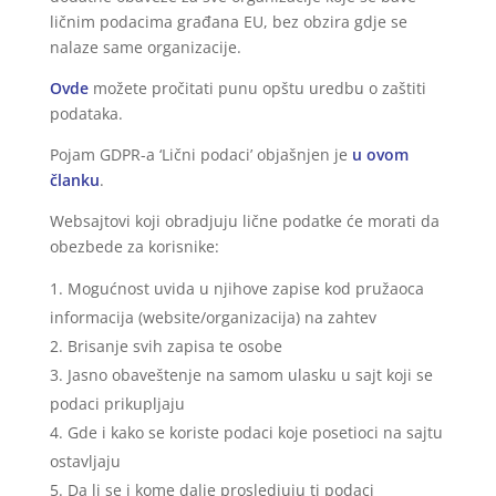
ličnim podacima građana EU, bez obzira gdje se
nalaze same organizacije.
Ovde
možete pročitati punu opštu uredbu o zaštiti
podataka.
Pojam GDPR-a ‘Lični podaci’ objašnjen je
u ovom
članku
.
Websajtovi koji obradjuju lične podatke će morati da
obezbede za korisnike:
Mogućnost uvida u njihove zapise kod pružaoca
informacija (website/organizacija) na zahtev
Brisanje svih zapisa te osobe
Jasno obaveštenje na samom ulasku u sajt koji se
podaci prikupljaju
Gde i kako se koriste podaci koje posetioci na sajtu
ostavljaju
Da li se i kome dalje prosledjuju ti podaci