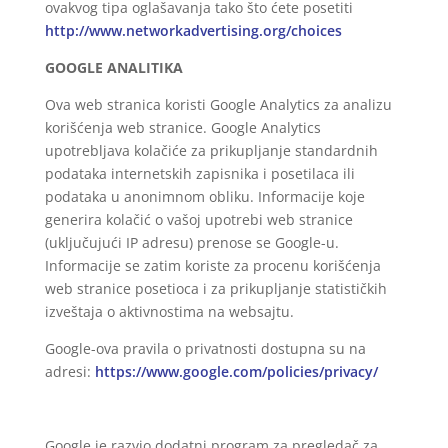
ovakvog tipa oglašavanja tako što ćete posetiti
http://www.networkadvertising.org/choices
GOOGLE ANALITIKA
Ova web stranica koristi Google Analytics za analizu
korišćenja web stranice. Google Analytics
upotrebljava kolačiće za prikupljanje standardnih
podataka internetskih zapisnika i posetilaca ili
podataka u anonimnom obliku. Informacije koje
generira kolačić o vašoj upotrebi web stranice
(uključujući IP adresu) prenose se Google-u.
Informacije se zatim koriste za procenu korišćenja
web stranice posetioca i za prikupljanje statističkih
izveštaja o aktivnostima na websajtu.
Google-ova pravila o privatnosti dostupna su na
adresi:
https://www.google.com/policies/privacy/
Google je razvio dodatni program za pregledač za