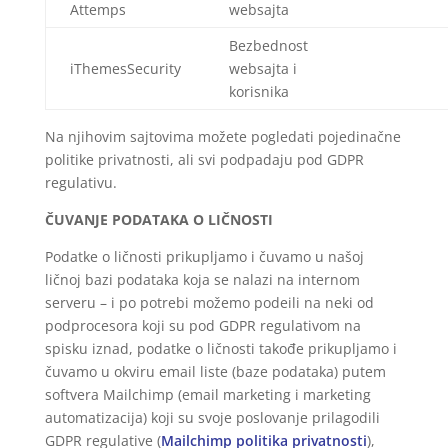
Attemps
websajta
Bezbednost
iThemesSecurity
websajta i
korisnika
Na njihovim sajtovima možete pogledati pojedinačne
politike privatnosti, ali svi podpadaju pod GDPR
regulativu.
ČUVANJE PODATAKA O LIČNOSTI
Podatke o ličnosti prikupljamo i čuvamo u našoj
ličnoj bazi podataka koja se nalazi na internom
serveru – i po potrebi možemo podeili na neki od
podprocesora koji su pod GDPR regulativom na
spisku iznad, podatke o ličnosti takođe prikupljamo i
čuvamo u okviru email liste (baze podataka) putem
softvera Mailchimp (email marketing i marketing
automatizacija) koji su svoje poslovanje prilagodili
GDPR regulative (
Mailchimp politika privatnosti
),