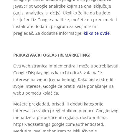
JavaScript Google analitike kojim se ona isključuje
(ga.js, analytics.js, dc.js). Ukoliko želite da budete
isključeni iz Google analitike, možete da preuzmete i
instalirate dodatni program za svoj mrežni
pregledač. Za dodatne informacije,
kliknite ovde
.
PRIKAZIVAČKI OGLAS (REMARKETING)
Ova web stranica implementira i može upotrebljavati
Google Display oglas kako bi odražavala Vaše
interese na webu (remarketing). Kako biste odredili
svoje interese, Google će pratiti Vaše ponašanje na
webu pomoću kolačića.
Možete pregledati, brisati ili dodati kategorije
interesa sa svojim preglednikom pomoću Googleovog
menadžera preporučenih oglasa, dostupnih na:
https://adssettings.google.com/authenticated.
Međutim, ovaj mehanizam za isključivanje