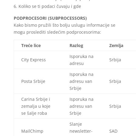
Koliko se ti podaci čuvaju i gde
PODPROCESORI (SUBPROCESSORS)
Kako bismo pružili što bolju uslugu informacije se
mogu proslediti sledećim podprocesorima:
Treće lice
Razlog
Zemlja
Isporuka na
City Express
Srbija
adresu
Isporuka na
Posta Srbije
adresu van
Srbija
Srbije
Carina Srbije i
Isporuka na
zemalja u koje
adresu van
Srbija
se šalje roba
Srbije
Slanje
MailChimp
newsletter-
SAD