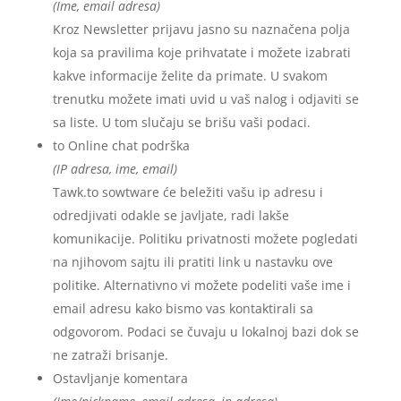
(Ime, email adresa)
Kroz Newsletter prijavu jasno su naznačena polja
koja sa pravilima koje prihvatate i možete izabrati
kakve informacije želite da primate. U svakom
trenutku možete imati uvid u vaš nalog i odjaviti se
sa liste. U tom slučaju se brišu vaši podaci.
to Online chat podrška
(IP adresa, ime, email)
Tawk.to sowtware će beležiti vašu ip adresu i
odredjivati odakle se javljate, radi lakše
komunikacije. Politiku privatnosti možete pogledati
na njihovom sajtu ili pratiti link u nastavku ove
politike. Alternativno vi možete podeliti vaše ime i
email adresu kako bismo vas kontaktirali sa
odgovorom. Podaci se čuvaju u lokalnoj bazi dok se
ne zatraži brisanje.
Ostavljanje komentara