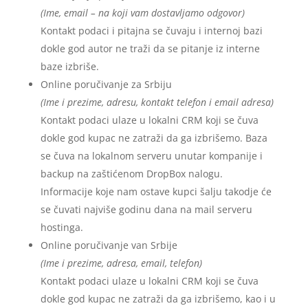
(Ime, email – na koji vam dostavljamo odgovor)
Kontakt podaci i pitajna se čuvaju i internoj bazi
dokle god autor ne traži da se pitanje iz interne
baze izbriše.
Online poručivanje za Srbiju
(Ime i prezime, adresu, kontakt telefon i email adresa)
Kontakt podaci ulaze u lokalni CRM koji se čuva
dokle god kupac ne zatraži da ga izbrišemo. Baza
se čuva na lokalnom serveru unutar kompanije i
backup na zaštićenom DropBox nalogu.
Informacije koje nam ostave kupci šalju takodje će
se čuvati najviše godinu dana na mail serveru
hostinga.
Online poručivanje van Srbije
(Ime i prezime, adresa, email, telefon)
Kontakt podaci ulaze u lokalni CRM koji se čuva
dokle god kupac ne zatraži da ga izbrišemo, kao i u