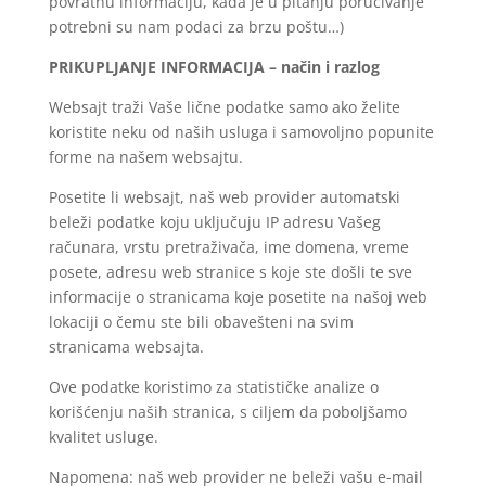
povratnu informaciju, kada je u pitanju poručivanje
potrebni su nam podaci za brzu poštu…)
PRIKUPLJANJE INFORMACIJA – način i razlog
Websajt traži Vaše lične podatke samo ako želite
koristite neku od naših usluga i samovoljno popunite
forme na našem websajtu.
Posetite li websajt, naš web provider automatski
beleži podatke koju uključuju IP adresu Vašeg
računara, vrstu pretraživača, ime domena, vreme
posete, adresu web stranice s koje ste došli te sve
informacije o stranicama koje posetite na našoj web
lokaciji o čemu ste bili obavešteni na svim
stranicama websajta.
Ove podatke koristimo za statističke analize o
korišćenju naših stranica, s ciljem da poboljšamo
kvalitet usluge.
Napomena: naš web provider ne beleži vašu e-mail