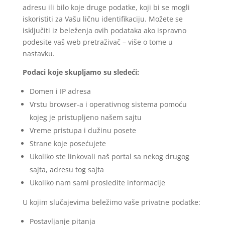
adresu ili bilo koje druge podatke, koji bi se mogli
iskoristiti za Vašu ličnu identifikaciju. Možete se
isključiti iz beleženja ovih podataka ako ispravno
podesite vaš web pretraživač – više o tome u
nastavku.
Podaci koje skupljamo su sledeći:
Domen i IP adresa
Vrstu browser-a i operativnog sistema pomoću
kojeg je pristupljeno našem sajtu
Vreme pristupa i dužinu posete
Strane koje posećujete
Ukoliko ste linkovali naš portal sa nekog drugog
sajta, adresu tog sajta
Ukoliko nam sami prosledite informacije
U kojim slučajevima beležimo vaše privatne podatke:
Postavljanje pitanja