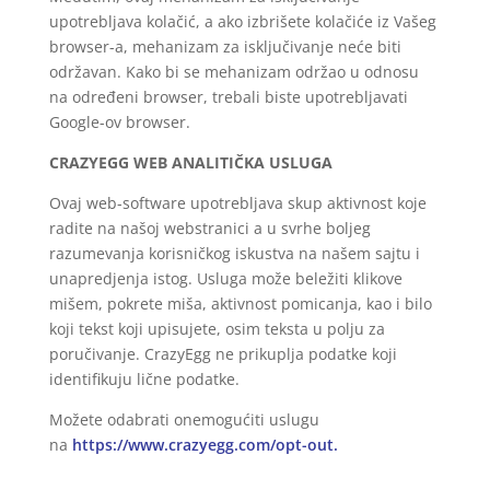
upotrebljava kolačić, a ako izbrišete kolačiće iz Vašeg
browser-a, mehanizam za isključivanje neće biti
održavan. Kako bi se mehanizam održao u odnosu
na određeni browser, trebali biste upotrebljavati
Google-ov browser.
CRAZYEGG WEB ANALITIČKA USLUGA
Ovaj web-software upotrebljava skup aktivnost koje
radite na našoj webstranici a u svrhe boljeg
razumevanja korisničkog iskustva na našem sajtu i
unapredjenja istog. Usluga može beležiti klikove
mišem, pokrete miša, aktivnost pomicanja, kao i bilo
koji tekst koji upisujete, osim teksta u polju za
poručivanje. CrazyEgg ne prikuplja podatke koji
identifikuju lične podatke.
Možete odabrati onemogućiti uslugu
na
https://www.crazyegg.com/opt-out.