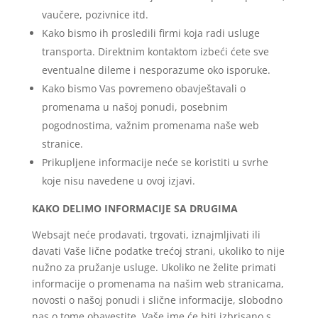
vaučere, pozivnice itd.
Kako bismo ih prosledili firmi koja radi usluge
transporta. Direktnim kontaktom izbeći ćete sve
eventualne dileme i nesporazume oko isporuke.
Kako bismo Vas povremeno obavještavali o
promenama u našoj ponudi, posebnim
pogodnostima, važnim promenama naše web
stranice.
Prikupljene informacije neće se koristiti u svrhe
koje nisu navedene u ovoj izjavi.
KAKO DELIMO INFORMACIJE SA DRUGIMA
Websajt neće prodavati, trgovati, iznajmljivati ili
davati Vaše lične podatke trećoj strani, ukoliko to nije
nužno za pružanje usluge. Ukoliko ne želite primati
informacije o promenama na našim web stranicama,
novosti o našoj ponudi i slične informacije, slobodno
nas o tome obavestite. Vaše ime će biti izbrisano s