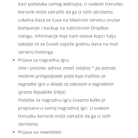
bazi podataka samog websajta. U svakom trenutku
korisnik može zatražiti da ga iz istih obrišemo.
Lokalna baza se čuva na lokalnom serveru unutar
kompanije i backup na zaštićenom DropBox
nalogu. Informacije koje nam ostave kupci šalju
takodje će se čuvati najviše godinu dana na mail
serveru hostinga.
Prijava za nagradnu igru
(Ime i prezime, adresa, email, telefon) * po potrebi
možemo prilagodjavati polja koja tražimo za
nagradne igre u skladu sa zakonom o nagradnim
igrama Republike Srbije)
Podatke za nagradnu igru čuvamo kolko je
propisano u samoj nagradnoj igri. U svakom
trenutku korisnik može zatražiti da ga iz istih
obrišemo.
Prijava na newsletter