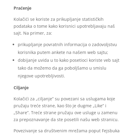
Praćenje
Kolačići se koriste za prikupljanje statističkih
podataka o tome kako korisnici upotrebljavaju naš
sajt. Na primer, za:
prikupljanje povratnih informacija o zadovoljstvu
korisnika putem ankete na našem web sajtu;
dobijanje uvida u to kako posetioci koriste veb sajt
tako da možemo da ga poboljšamo u smislu
njegove upotrebljivosti.
Ciljanje
Kolačići za „ciljanje” su povezani sa uslugama koje
pružaju treće strane, kao što je dugme „Like” i
„Share”. Treće strane pružaju ove usluge u zamenu
za prepoznavanje da ste posetili našu web stranicu.
Povezivanje sa društvenim mrežama poput Fejsbuka