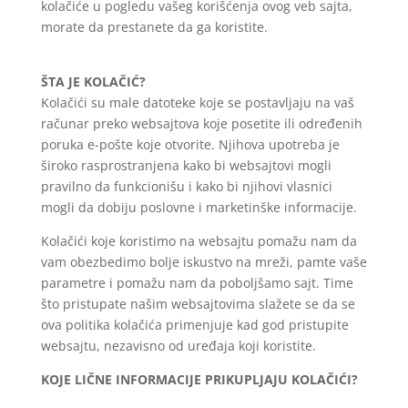
kolačiće u pogledu vašeg korišćenja ovog veb sajta,
morate da prestanete da ga koristite.
ŠTA JE KOLAČIĆ?
Kolačići su male datoteke koje se postavljaju na vaš
računar preko websajtova koje posetite ili određenih
poruka e-pošte koje otvorite. Njihova upotreba je
široko rasprostranjena kako bi websajtovi mogli
pravilno da funkcionišu i kako bi njihovi vlasnici
mogli da dobiju poslovne i marketinške informacije.
Kolačići koje koristimo na websajtu pomažu nam da
vam obezbedimo bolje iskustvo na mreži, pamte vaše
parametre i pomažu nam da poboljšamo sajt. Time
što pristupate našim websajtovima slažete se da se
ova politika kolačića primenjuje kad god pristupite
websajtu, nezavisno od uređaja koji koristite.
KOJE LIČNE INFORMACIJE PRIKUPLJAJU KOLAČIĆI?