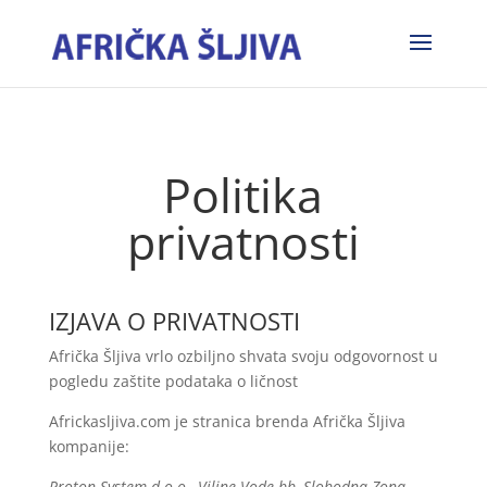
Politika
privatnosti
IZJAVA O PRIVATNOSTI
Afrička Šljiva vrlo ozbiljno shvata svoju odgovornost u
pogledu zaštite podataka o ličnost
Africkasljiva.com je stranica brenda Afrička Šljiva
kompanije:
Proton System d.o.o., Viline Vode bb, Slobodna Zona