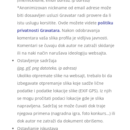
(Ime/nickname, email adresa, ip adresa)
*Anonimizovan nickname od email adrese može
biti dosaavljen usluzi Gravatar radi provere da li
istu uslugu korsitite. Ovde možete videte
politiku
privatnosti Gravatara.
Nakon odobravanja
komentara vaša slika profila je vidljiva javnosti.
Komentari se čuvaju dok autor ne zatraži skidanje
ili na naki način narušava ideologiju websajta.
Ostavljenje sadržaja
(jpg, gif, png datoteka, ip adresa)
Ukoliko otpremate slike na websajt, trebalo bi da
izbegavate otpremanje slika koje sadže lične
podatke i podatke lokacije slike (EXIF GPS). Iz njih
se mogu pročitati podaci lokacije gde je slika
napravljena. Sadržaj se može čuvati dok traje
njegova primena (nagradna igra, foto konkurs…) ili
dok autor ne zatraži da dokument obrišemo.
Ostavljanje iskustava