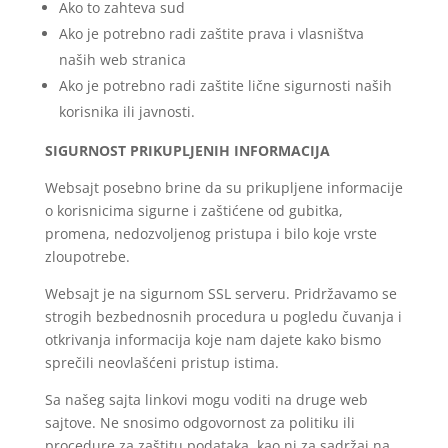
Ako to zahteva sud
Ako je potrebno radi zaštite prava i vlasništva
naših web stranica
Ako je potrebno radi zaštite lične sigurnosti naših
korisnika ili javnosti.
SIGURNOST PRIKUPLJENIH INFORMACIJA
Websajt posebno brine da su prikupljene informacije
o korisnicima sigurne i zaštićene od gubitka,
promena, nedozvoljenog pristupa i bilo koje vrste
zloupotrebe.
Websajt je na sigurnom SSL serveru. Pridržavamo se
strogih bezbednosnih procedura u pogledu čuvanja i
otkrivanja informacija koje nam dajete kako bismo
sprečili neovlašćeni pristup istima.
Sa našeg sajta linkovi mogu voditi na druge web
sajtove. Ne snosimo odgovornost za politiku ili
procedure za zaštitu podataka, kao ni za sadržaj na