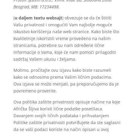
Beograd, MB: 17234498.
(
u daljem textu websajt
) obvezuje se da će štititi
Vašu privatnost i omogućiti Vam najbolje moguće
iskustvo korišćenja naše web stranice. Kako biste što
kvalitetnije iskoristili vreme provedeno na našim
stranicama, potrebne su nam odreðene lične
informacije o Vama, koje će nam pomoći prilagoditi
sadržaj Vašem ukusu i željama.
Molimo, pročitajte ovu izjavu kako biste razumeli
kako se odnosimo prema Vašim ličnim podacima.
Ova izjava se može menjati, pa preporučujemo da je
povremeno proverite.
Ova politika zaštite privatnosti opisuje načine na koje
Afrička Šljiva koristi lične podatke posetilaca.
Davanjem svojih ličnih podataka i prihvatanjem
Politike zaštite privatnosti potvrđujete da ste saglasni
da se vaši podaci koriste na način opisan u ovoj