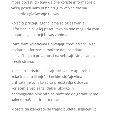
može dovesti do toga da one koriste informacije o
vašoj poseti kako bi na drugim veb sajtovima
usmerile oglašavanje na vas.
Kolačići pružaju agencijama za oglašavanje
informacije o vašoj poseti tako da one mogu da vam
ponude oglase koji bi vas zanimali.
Svim ovim kolačićima upravljaju treće strane, a za
dodatne informacije možete da pogledate
obaveštenja o privatnosti na veb sajtovima samih
trećih strana.
Time što koristite naš sajt prihvatate upotrebu
kolačića za „ciljanje”. U nekim slučajevima
prihvatanje ovih kolačića predstavlja uslov za
korišćenje veb sajta; dakle, ukoliko ih
onemogućite/blokirate ne možemo da garantujemo
kako će naš sajt funkcionisati.
Možete da izaberete da trajno budete isključeni iz