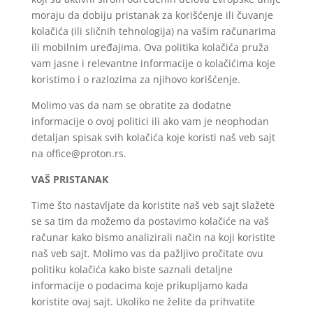
moraju da dobiju pristanak za korišćenje ili čuvanje
kolačića (ili sličnih tehnologija) na vašim računarima
ili mobilnim uređajima. Ova politika kolačića pruža
vam jasne i relevantne informacije o kolačićima koje
koristimo i o razlozima za njihovo korišćenje.
Molimo vas da nam se obratite za dodatne
informacije o ovoj politici ili ako vam je neophodan
detaljan spisak svih kolačića koje koristi naš veb sajt
na office@proton.rs.
VAŠ PRISTANAK
Time što nastavljate da koristite naš veb sajt slažete
se sa tim da možemo da postavimo kolačiće na vaš
računar kako bismo analizirali način na koji koristite
naš veb sajt. Molimo vas da pažljivo pročitate ovu
politiku kolačića kako biste saznali detaljne
informacije o podacima koje prikupljamo kada
koristite ovaj sajt. Ukoliko ne želite da prihvatite