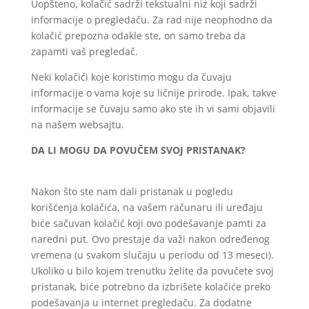
Uopšteno, kolačić sadrži tekstualni niz koji sadrži
informacije o pregledaču. Za rad nije neophodno da
kolačić prepozna odakle ste, on samo treba da
zapamti vaš pregledač.
Neki kolačići koje koristimo mogu da čuvaju
informacije o vama koje su ličnije prirode. Ipak, takve
informacije se čuvaju samo ako ste ih vi sami objavili
na našem websajtu.
DA LI MOGU DA POVUČEM SVOJ PRISTANAK?
Nakon što ste nam dali pristanak u pogledu
korišćenja kolačića, na vašem računaru ili uređaju
biće sačuvan kolačić koji ovo podešavanje pamti za
naredni put. Ovo prestaje da važi nakon određenog
vremena (u svakom slučaju u periodu od 13 meseci).
Ukoliko u bilo kojem trenutku želite da povučete svoj
pristanak, biće potrebno da izbrišete kolačiće preko
podešavanja u internet pregledaču. Za dodatne