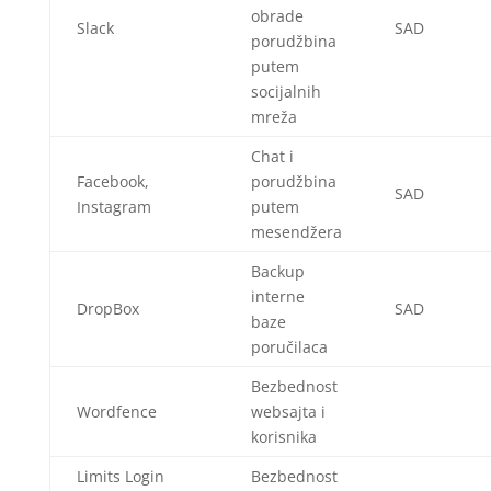
obrade
Slack
SAD
porudžbina
putem
socijalnih
mreža
Chat i
Facebook,
porudžbina
SAD
Instagram
putem
mesendžera
Backup
interne
DropBox
SAD
baze
poručilaca
Bezbednost
Wordfence
websajta i
korisnika
Limits Login
Bezbednost