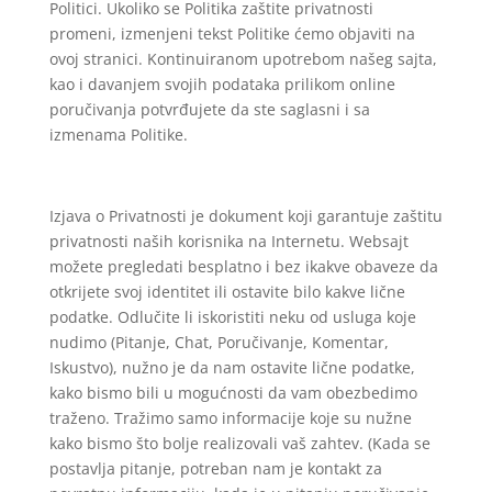
Politici. Ukoliko se Politika zaštite privatnosti
promeni, izmenjeni tekst Politike ćemo objaviti na
ovoj stranici. Kontinuiranom upotrebom našeg sajta,
kao i davanjem svojih podataka prilikom online
poručivanja potvrđujete da ste saglasni i sa
izmenama Politike.
Izjava o Privatnosti je dokument koji garantuje zaštitu
privatnosti naših korisnika na Internetu. Websajt
možete pregledati besplatno i bez ikakve obaveze da
otkrijete svoj identitet ili ostavite bilo kakve lične
podatke. Odlučite li iskoristiti neku od usluga koje
nudimo (Pitanje, Chat, Poručivanje, Komentar,
Iskustvo), nužno je da nam ostavite lične podatke,
kako bismo bili u mogućnosti da vam obezbedimo
traženo. Tražimo samo informacije koje su nužne
kako bismo što bolje realizovali vaš zahtev. (Kada se
postavlja pitanje, potreban nam je kontakt za