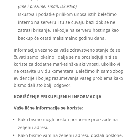
(Ime i prezime, email, iskustvo)
Iskustva i podatke prilikom unosa istih beležimo
interno na serveru i tu se čuvaju bazi dok se ne
zatraži brisanje. Takodje na serveru hostinga kao
backup će ostati maksimalno godinu dana.
Informacije vezano za vaše zdravstveno stanje će se
čuvati samo lokalno i dalje se ne prosledjuji niti se
koriste za dodatne marketinške aktivnosti, ukoliko vi
ne ostavite u vidu komentara. Beležimo ih samo zbog
evidencije i boljeg razumevanja vašeg problema kako
bismo dali što bolji odgovor.
KORIŠĆENJE PRIKUPLJENIH INFORMACIJA
Vaše lične informacije se koriste:
Kako bismo mogli poslati poručene proizvode na
željenu adresu
Kako bismo vam na željenu adresu poslali poklone,