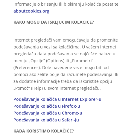
informacije o brisanju ili blokiranju kolačića posetite
aboutcookies.org
KAKO MOGU DA ISKLJUČIM KOLAČIĆE?
Internet pregledači vam omogućavaju da promenite
podešavanja u vezi sa kolačićima. U vašem internet
pregledaču data podešavanja se najčešće nalaze u
meniju „Opcije” (Options) ili „Parametri”
(Preferences). Dole navedene veze mogu biti od
pomoći ako želite bolje da razumete podešavanja. Ili,
za dodatne informacije treba da iskoristite opciju
„Pomoć” (Help) u svom internet pregledaču.
Podešavanje kolačića u Internet Explorer-u
Podešavanje kolačića u Firefox-u
Podešavanja kolačića u Chrome-u
Podešavanja kolačića u Safari-ju
KADA KORISTIMO KOLAČIĆE?