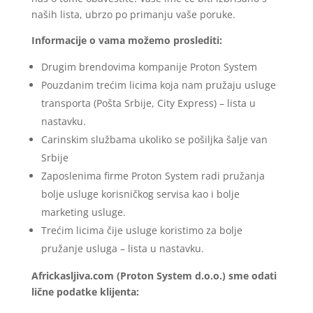
naših lista, ubrzo po primanju vaše poruke.
Informacije o vama možemo proslediti:
Drugim brendovima kompanije Proton System
Pouzdanim trećim licima koja nam pružaju usluge
transporta (Pošta Srbije, City Express) – lista u
nastavku.
Carinskim službama ukoliko se pošiljka šalje van
Srbije
Zaposlenima firme Proton System radi pružanja
bolje usluge korisničkog servisa kao i bolje
marketing usluge.
Trećim licima čije usluge koristimo za bolje
pružanje usluga – lista u nastavku.
Africkasljiva.com (Proton System d.o.o.) sme odati
lične podatke klijenta: