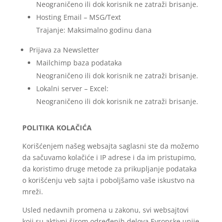
Neograničeno ili dok korisnik ne zatraži brisanje.
Hosting Email – MSG/Text
Trajanje: Maksimalno godinu dana
Prijava za Newsletter
Mailchimp baza podataka
Neograničeno ili dok korisnik ne zatraži brisanje.
Lokalni server – Excel:
Neograničeno ili dok korisnik ne zatraži brisanje.
POLITIKA KOLAČIĆA
Korišćenjem našeg websajta saglasni ste da možemo
da sačuvamo kolačiće i IP adrese i da im pristupimo,
da koristimo druge metode za prikupljanje podataka
o korišćenju veb sajta i poboljšamo vaše iskustvo na
mreži.
Usled nedavnih promena u zakonu, svi websajtovi
koji su aktivni širom određenih delova Evropske unije