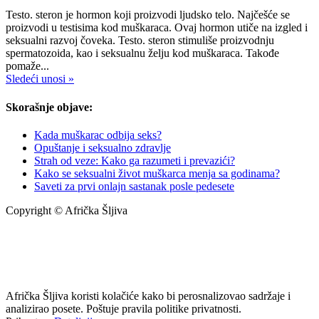
Testo. steron je hormon koji proizvodi ljudsko telo. Najčešće se
proizvodi u testisima kod muškaraca. Ovaj hormon utiče na izgled i
seksualni razvoj čoveka. Testo. steron stimuliše proizvodnju
spermatozoida, kao i seksualnu želju kod muškaraca. Takođe
pomaže...
Sledeći unosi »
Skorašnje objave:
Kada muškarac odbija seks?
Opuštanje i seksualno zdravlje
Strah od veze: Kako ga razumeti i prevazići?
Kako se seksualni život muškarca menja sa godinama?
Saveti za prvi onlajn sastanak posle pedesete
Copyright © Afrička Šljiva
info@africkasljiva.com
+381 11 20 70 807
Politika privatnosti
Afrička Šljiva koristi kolačiće kako bi perosnalizovao sadržaje i
analizirao posete. Poštuje pravila politike privatnosti.