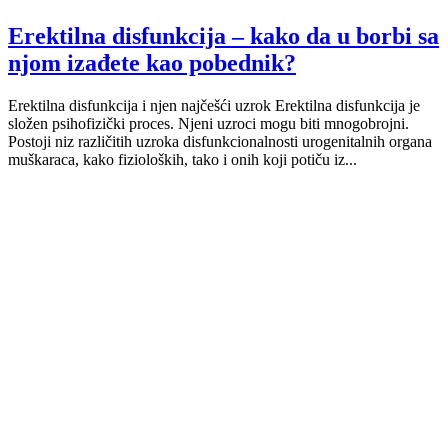
Erektilna disfunkcija – kako da u borbi sa
njom izađete kao pobednik?
Erektilna disfunkcija i njen najčešći uzrok Erektilna disfunkcija je
složen psihofizički proces. Njeni uzroci mogu biti mnogobrojni.
Postoji niz različitih uzroka disfunkcionalnosti urogenitalnih organa
muškaraca, kako fizioloških, tako i onih koji potiču iz...