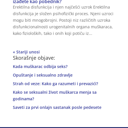
izađete kao pobednik?
Erektilna disfunkcija i njen najčešći uzrok Erektilna
disfunkcija je složen psihofizički proces. Njeni uzroci
mogu biti mnogobrojni. Postoji niz različitih uzroka
disfunkcionalnosti urogenitalnih organa muškaraca,
kako fizioloških, tako i onih koji potiču iz...
« Stariji unosi
Skorašnje objave:
Kada muškarac odbija seks?
Opuštanje i seksualno zdravlje
Strah od veze: Kako ga razumeti i prevazići?
Kako se seksualni život muškarca menja sa
godinama?
Saveti za prvi onlajn sastanak posle pedesete