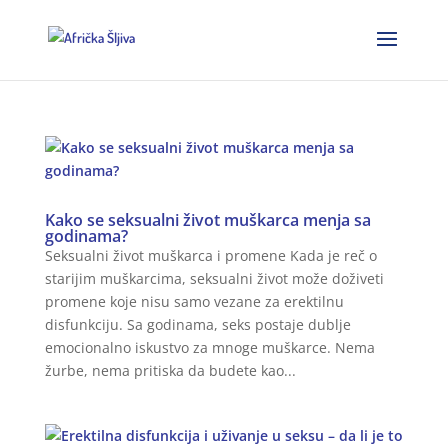
Kako se seksualni život muškarca menja sa
godinama?
Seksualni život muškarca i promene Kada je reč o
starijim muškarcima, seksualni život može doživeti
promene koje nisu samo vezane za erektilnu
disfunkciju. Sa godinama, seks postaje dublje
emocionalno iskustvo za mnoge muškarce. Nema
žurbe, nema pritiska da budete kao...