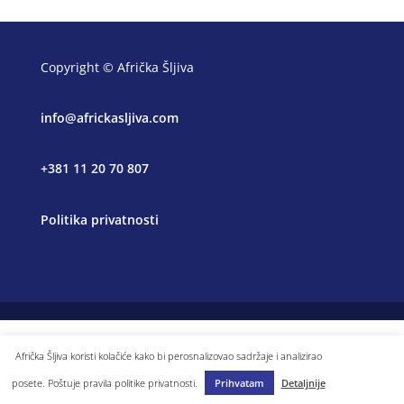
Copyright © Afrička Šljiva
info@africkasljiva.com
+381 11 20 70 807
Politika privatnosti
Afrička Šljiva koristi kolačiće kako bi perosnalizovao sadržaje i analizirao
posete. Poštuje pravila politike privatnosti.
Prihvatam
Detaljnije