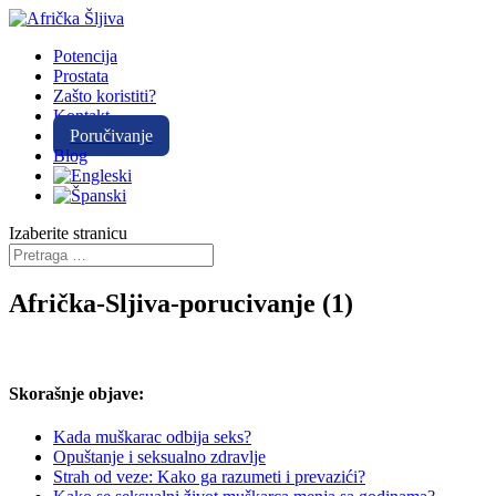
Potencija
Prostata
Zašto koristiti?
Kontakt
Poručivanje
Blog
Izaberite stranicu
Afrička-Sljiva-porucivanje (1)
Skorašnje objave:
Kada muškarac odbija seks?
Opuštanje i seksualno zdravlje
Strah od veze: Kako ga razumeti i prevazići?