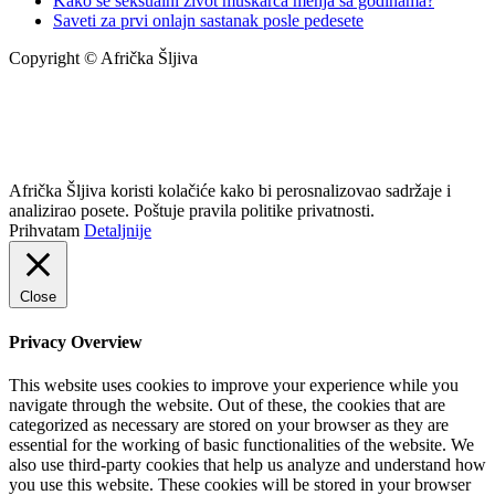
Kako se seksualni život muškarca menja sa godinama?
Saveti za prvi onlajn sastanak posle pedesete
Copyright © Afrička Šljiva
info@africkasljiva.com
+381 11 20 70 807
Politika privatnosti
Afrička Šljiva koristi kolačiće kako bi perosnalizovao sadržaje i
analizirao posete. Poštuje pravila politike privatnosti.
Prihvatam
Detaljnije
Close
Privacy Overview
This website uses cookies to improve your experience while you
navigate through the website. Out of these, the cookies that are
categorized as necessary are stored on your browser as they are
essential for the working of basic functionalities of the website. We
also use third-party cookies that help us analyze and understand how
you use this website. These cookies will be stored in your browser