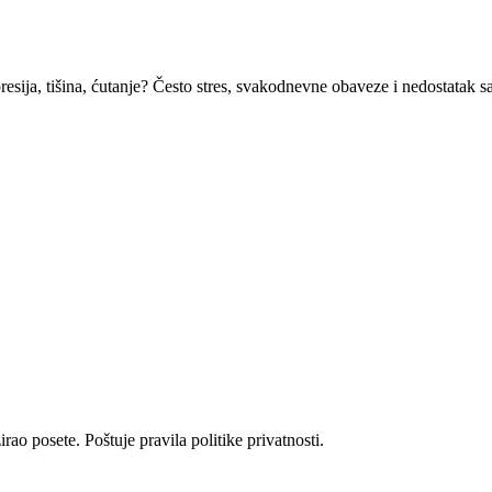
epresija, tišina, ćutanje? Često stres, svakodnevne obaveze i nedostat
rao posete. Poštuje pravila politike privatnosti.