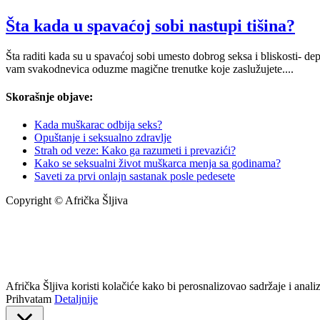
Šta kada u spavaćoj sobi nastupi tišina?
Šta raditi kada su u spavaćoj sobi umesto dobrog seksa i bliskosti- d
vam svakodnevica oduzme magične trenutke koje zaslužujete....
Skorašnje objave:
Kada muškarac odbija seks?
Opuštanje i seksualno zdravlje
Strah od veze: Kako ga razumeti i prevazići?
Kako se seksualni život muškarca menja sa godinama?
Saveti za prvi onlajn sastanak posle pedesete
Copyright © Afrička Šljiva
info@africkasljiva.com
+381 11 20 70 807
Politika privatnosti
Afrička Šljiva koristi kolačiće kako bi perosnalizovao sadržaje i analizi
Prihvatam
Detaljnije