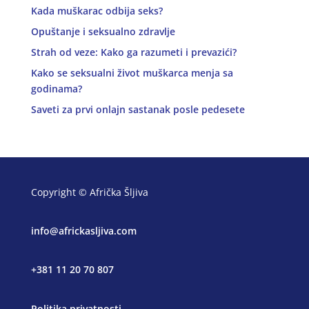
Kada muškarac odbija seks?
Opuštanje i seksualno zdravlje
Strah od veze: Kako ga razumeti i prevazići?
Kako se seksualni život muškarca menja sa
godinama?
Saveti za prvi onlajn sastanak posle pedesete
Copyright © Afrička Šljiva
info@africkasljiva.com
+381 11 20 70 807
Politika privatnosti