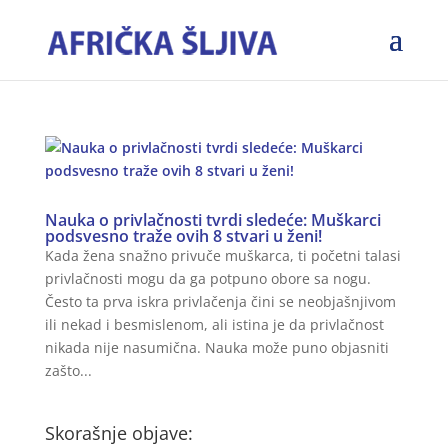
Nauka o privlačnosti tvrdi sledeće: Muškarci
podsvesno traže ovih 8 stvari u ženi!
Kada žena snažno privuče muškarca, ti početni talasi
privlačnosti mogu da ga potpuno obore sa nogu.
Često ta prva iskra privlačenja čini se neobjašnjivom
ili nekad i besmislenom, ali istina je da privlačnost
nikada nije nasumična. Nauka može puno objasniti
zašto...
Skorašnje objave: