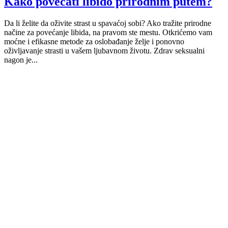
Kako povećati libido prirodnim putem?
Da li želite da oživite strast u spavaćoj sobi? Ako tražite prirodne
načine za povećanje libida, na pravom ste mestu. Otkrićemo vam
moćne i efikasne metode za oslobađanje želje i ponovno
oživljavanje strasti u vašem ljubavnom životu. Zdrav seksualni
nagon je...