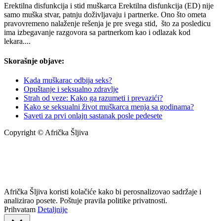
Erektilna disfunkcija i stid muškarca Erektilna disfunkcija (ED) nije
samo muška stvar, patnju doživljavaju i partnerke. Ono što ometa
pravovremeno nalaženje rešenja je pre svega stid, što za posledicu
ima izbegavanje razgovora sa partnerkom kao i odlazak kod
lekara....
Skorašnje objave:
Kada muškarac odbija seks?
Opuštanje i seksualno zdravlje
Strah od veze: Kako ga razumeti i prevazići?
Kako se seksualni život muškarca menja sa godinama?
Saveti za prvi onlajn sastanak posle pedesete
Copyright © Afrička Šljiva
info@africkasljiva.com
+381 11 20 70 807
Politika privatnosti
Afrička Šljiva koristi kolačiće kako bi perosnalizovao sadržaje i
analizirao posete. Poštuje pravila politike privatnosti.
Prihvatam
Detaljnije