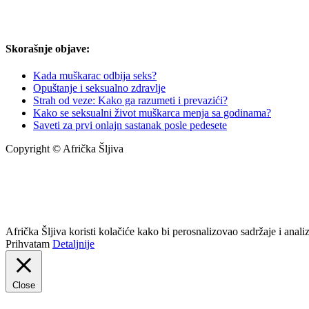
Skorašnje objave:
Kada muškarac odbija seks?
Opuštanje i seksualno zdravlje
Strah od veze: Kako ga razumeti i prevazići?
Kako se seksualni život muškarca menja sa godinama?
Saveti za prvi onlajn sastanak posle pedesete
Copyright © Afrička Šljiva
info@africkasljiva.com
+381 11 20 70 807
Politika privatnosti
Afrička Šljiva koristi kolačiće kako bi perosnalizovao sadržaje i analizi
Prihvatam
Detaljnije
Close