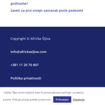
godinama?
Saveti za prvi onlajn sastanak posle pedesete
Copyright © Afrička Šljiva
info@africkasljiva.com
+381 11 20 70 807
Politika privatnosti
Afrička Šljiva koristi kolačiće kako bi perosnalizovao sadržaje i analizirao
posete. Poštuje pravila politike privatnosti.
Prihvatam
Detaljnije