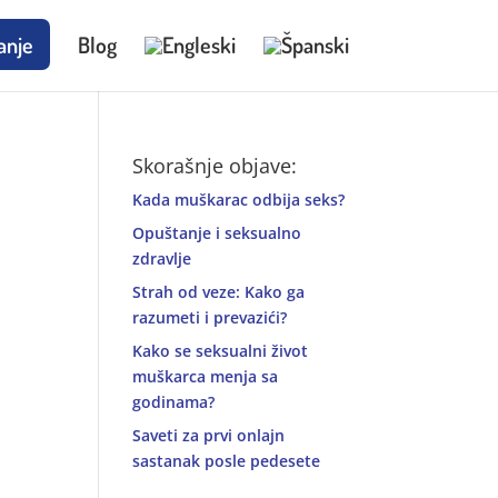
anje
Blog
Skorašnje objave:
Kada muškarac odbija seks?
Opuštanje i seksualno
zdravlje
Strah od veze: Kako ga
razumeti i prevazići?
Kako se seksualni život
muškarca menja sa
godinama?
Saveti za prvi onlajn
sastanak posle pedesete