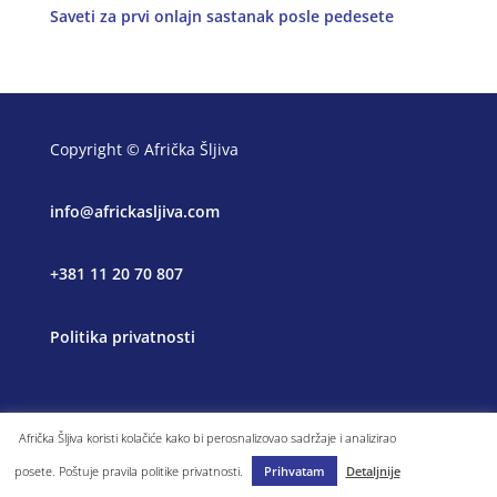
Saveti za prvi onlajn sastanak posle pedesete
Copyright © Afrička Šljiva
info@africkasljiva.com
+381 11 20 70 807
Politika privatnosti
Afrička Šljiva koristi kolačiće kako bi perosnalizovao sadržaje i analizirao
posete. Poštuje pravila politike privatnosti.
Prihvatam
Detaljnije