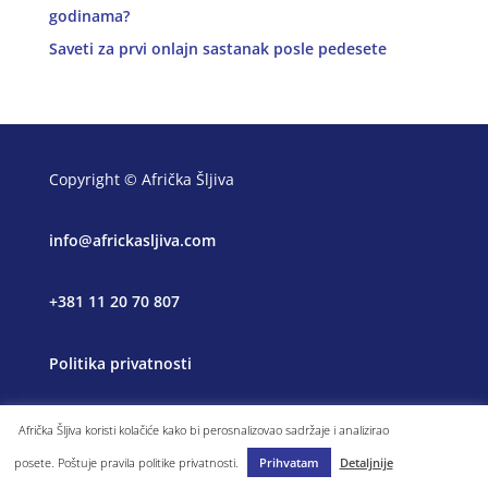
godinama?
Saveti za prvi onlajn sastanak posle pedesete
Copyright © Afrička Šljiva
info@africkasljiva.com
+381 11 20 70 807
Politika privatnosti
Afrička Šljiva koristi kolačiće kako bi perosnalizovao sadržaje i analizirao
posete. Poštuje pravila politike privatnosti.
Prihvatam
Detaljnije