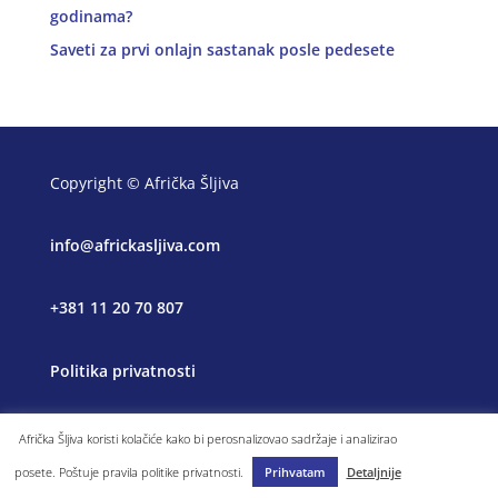
godinama?
Saveti za prvi onlajn sastanak posle pedesete
Copyright © Afrička Šljiva
info@africkasljiva.com
+381 11 20 70 807
Politika privatnosti
Afrička Šljiva koristi kolačiće kako bi perosnalizovao sadržaje i analizirao
posete. Poštuje pravila politike privatnosti.
Prihvatam
Detaljnije