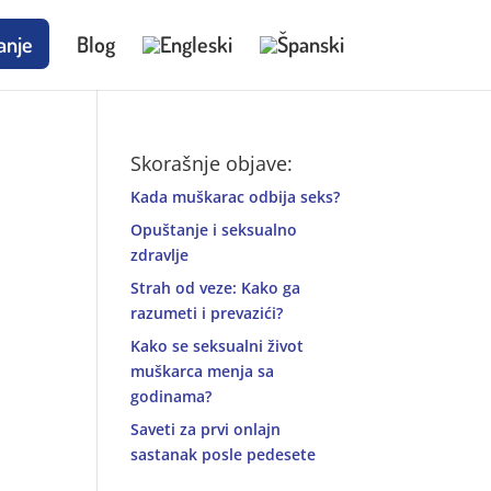
anje
Blog
Skorašnje objave:
Kada muškarac odbija seks?
Opuštanje i seksualno
zdravlje
Strah od veze: Kako ga
razumeti i prevazići?
Kako se seksualni život
muškarca menja sa
godinama?
Saveti za prvi onlajn
sastanak posle pedesete