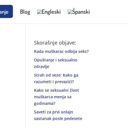
anje
Blog
Skorašnje objave:
Kada muškarac odbija seks?
Opuštanje i seksualno
zdravlje
Strah od veze: Kako ga
razumeti i prevazići?
Kako se seksualni život
muškarca menja sa
godinama?
Saveti za prvi onlajn
sastanak posle pedesete