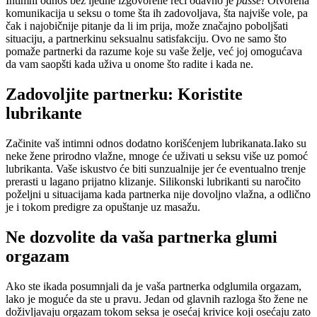
Intimni odnos bez ijedne izgovorene reči odavno je
passé!
Otvorena
komunikacija u seksu o tome šta ih zadovoljava, šta najviše vole, pa
čak i najobičnije pitanje da li im prija, može značajno poboljšati
situaciju, a partnerkinu seksualnu satisfakciju. Ovo ne samo što
pomaže partnerki da razume koje su vaše želje, već joj omogućava
da vam saopšti kada uživa u onome što radite i kada ne.
Zadovoljite partnerku: Koristite
lubrikante
Začinite vaš intimni odnos dodatno korišćenjem lubrikanata.Iako su
neke žene prirodno vlažne, mnoge će uživati u seksu više uz pomoć
lubrikanta. Vaše iskustvo će biti sunzualnije jer će eventualno trenje
prerasti u lagano prijatno klizanje. Silikonski lubrikanti su naročito
poželjni u situacijama kada partnerka nije dovoljno vlažna, a odlično
je i tokom predigre za opuštanje uz masažu.
Ne dozvolite da vaša partnerka glumi
orgazam
Ako ste ikada posumnjali da je vaša partnerka odglumila orgazam,
lako je moguće da ste u pravu. Jedan od glavnih razloga što žene ne
doživljavaju orgazam tokom seksa je osećaj krivice koji osećaju zato