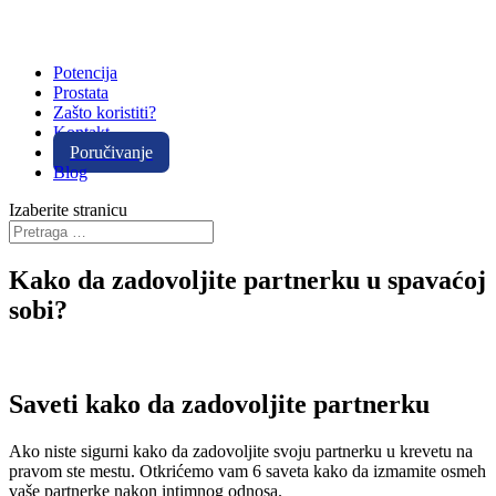
Potencija
Prostata
Zašto koristiti?
Kontakt
Poručivanje
Blog
Izaberite stranicu
Kako da zadovoljite partnerku u spavaćoj
sobi?
Saveti kako da zadovoljite partnerku
Ako niste sigurni kako da zadovoljite svoju partnerku u krevetu na
pravom ste mestu. Otkrićemo vam 6 saveta kako da izmamite osmeh
vaše partnerke nakon intimnog odnosa.