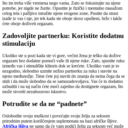
što im treba više vremena nego vama. Zato se fokusirajte na njene
potrebe, jer nigde ne žurite. Opustite je fizički i mentalno masažom
celog tela i pažljivo istražite njene erogene zone. Pustite da strast
izađe iz vas i nje, jer tek kada ste oboje skroz opušteni, brže i lakše
ćete oboje doživeti orgazam.
Zadovoljite partnerku: Koristite dodatnu
stimulaciju
Ukoliko ste u pozi kada ste vi gore, većini žena je teško da dožive
orgazam bez dodatne pomoći vaše ili njene ruke. Zato, spustite ruku
između vas i stimulišite klitoris dok se krećete. Ukoliko vam je to
nezgodno, slobodno uzmite nežno partnerku za ruku i stavite na
njeno međunožje. Time ćete joj staviti do znanja da nema čega da se
stidi i da može slobodno da se samozadovoljava. Vas će to dodatno
uzbuditi i na taj način ćete moći zajedno da dostignete orgazam, što
može stvoriti nezaboravno iskustvo.
Potrudite se da ne “padnete”
Oslobodite svoju muškost i povećajte svoju želju za seksom
prirodnim putem korišćenjem suplemenata na bazi afričke šljive.
Afrička šljiva
ne samo da će vam podići želju za seksom već može