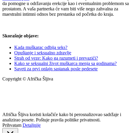
da pomogne u održavanju erekcije kao i eventualnim problemom sa
prostatom. A vaša partnerka će vam biti više nego zahvalna za
maestralni intimni odnos bez prestanka od početka do kraja.
Skorašnje objave:
Kada muškarac odbija seks?
Opuštanje i seksualno zdravlje
Strah od veze: Kako ga razumeti i prevazići?
Kako se seksualni život muškarca menja sa godinama?
Saveti za prvi onlajn sastanak posle pedesete
Copyright © Afrička Šljiva
info@africkasljiva.com
+381 11 20 70 807
Politika privatnosti
Afrička Šljiva koristi kolačiće kako bi perosnalizovao sadržaje i
analizirao posete. Poštuje pravila politike privatnosti.
Prihvatam
Detaljnije