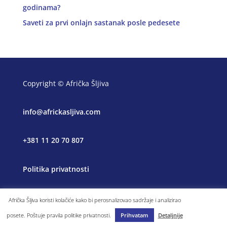
godinama?
Saveti za prvi onlajn sastanak posle pedesete
Copyright © Afrička Šljiva
info@africkasljiva.com
+381 11 20 70 807
Politika privatnosti
Afrička Šljiva koristi kolačiće kako bi perosnalizovao sadržaje i analizirao
posete. Poštuje pravila politike privatnosti.
Prihvatam
Detaljnije