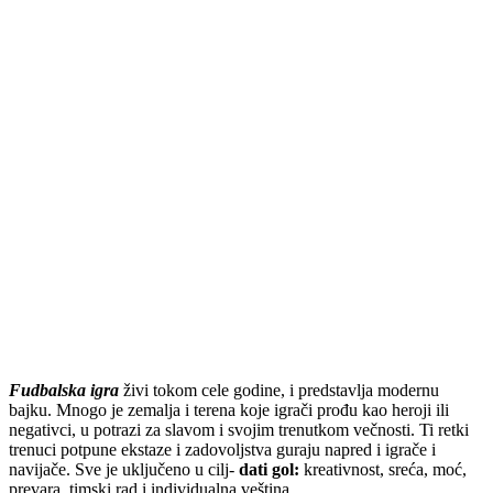
Fudbalska igra
živi tokom cele godine, i predstavlja modernu
bajku. Mnogo je zemalja i terena koje igrači prođu kao heroji ili
negativci, u potrazi za slavom i svojim trenutkom večnosti. Ti retki
trenuci potpune ekstaze i zadovoljstva guraju napred i igrače i
navijače. Sve je uključeno u cilj-
dati gol:
kreativnost, sreća, moć,
prevara, timski rad i individualna veština.