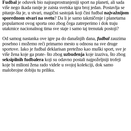
Fudbal
je oduvek bio najrasprostranjeniji sport na planeti, ali sada
više nego ikada ranije je zaista svetska igra broj jedan.
Postavlja se
pitanje-šta je, u stvari, magični sastojak koji čini fudbal
najvažnijom
sporednom stvari na svetu
? Da li je samo takmičenje i planetarna
popularnost ovog sporta ono zbog čega zatreperimo i dok traju
utakmice nacionalnog tima sve staje i samo taj trenutak postoji?
Od samog nastanka ove igre pa do današnjih dana,
fudbal
zauzima
posebno i možemo reći primarno mesto u odnosu na sve druge
sportove. Iako je fudbal deklarisan pretežno kao muški sport, sve je
više žena koje ga prate- što zbog
uzbuđenja
koje izaziva, što zbog
seksipilnih fudbalera
koji su odavno postali najpoželjniji trofeji
koje bi milioni žena rado videle u svojoj kolekciji, dok samo
malobrojne dobiju tu priliku.