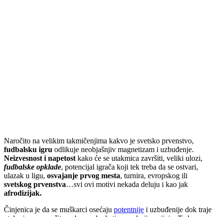
Naročito na velikim takmičenjima kakvo je svetsko prvenstvo,
fudbalsku igru
odlikuje neobjašnjiv magnetizam i uzbuđenje.
Neizvesnost i napetost
kako će se utakmica završiti, veliki ulozi,
fudbalske opklade
, potencijal igrača koji tek treba da se ostvari,
ulazak u ligu,
osvajanje prvog mesta
, turnira, evropskog ili
svetskog prvenstva
…svi ovi motivi nekada deluju i kao jak
afrodizijak.
Činjenica je da se muškarci osećaju
potentnije
i uzbuđenije dok traje