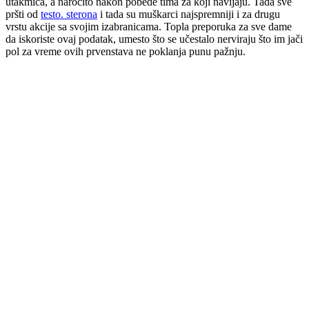
utakmica, a naročito nakon pobede tima za koji navijaju. Tada sve
pršti od
testo. sterona
i tada su muškarci najspremniji i za drugu
vrstu akcije sa svojim izabranicama. Topla preporuka za sve dame
da iskoriste ovaj podatak, umesto što se učestalo nerviraju što im jači
pol za vreme ovih prvenstava ne poklanja punu pažnju.