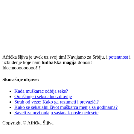
Afrička šljiva je uvek uz svoj tim! Navijamo za Srbiju, i
potentnost
i
uzbuđenje koje nam
fudbalska magija
donosi!
Ideemooooooooo!!!!
Skorašnje objave:
Kada muškarac odbija seks?
Opuštanje i seksualno zdravlje
Strah od veze: Kako ga razumeti i prevazići?
Kako se seksualni život muškarca menja sa godinama?
Saveti za prvi onlajn sastanak posle pedesete
Copyright © Afrička Šljiva
info@africkasljiva.com