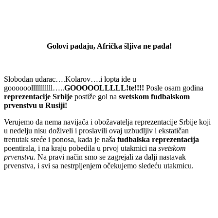
Golovi padaju, Afrička šljiva ne pada!
Slobodan udarac….Kolarov….i lopta ide u
goooooolllllllllll…..
GOOOOOLLLLL!te!!!!
Posle osam godina
reprezentacije Srbije
postiže gol na
svetskom fudbalskom
prvenstvu u Rusiji!
Verujemo da nema navijača i obožavatelja reprezentacije Srbije koji
u nedelju nisu doživeli i proslavili ovaj uzbudljiv i ekstatičan
trenutak sreće i ponosa, kada je naša
fudbalska reprezentacija
poentirala, i na kraju pobedila u prvoj utakmici na
svetskom
prvenstvu.
Na pravi način smo se zagrejali za dalji nastavak
prvenstva, i svi sa nestrpljenjem očekujemo sledeću utakmicu.