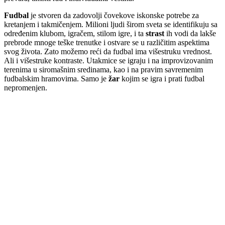
Fudbal
je stvoren da zadovolji čovekove iskonske potrebe za
kretanjem i takmičenjem. Milioni ljudi širom sveta se identifikuju sa
određenim klubom, igračem, stilom igre, i ta
strast
ih vodi da lakše
prebrode mnoge teške trenutke i ostvare se u različitim aspektima
svog života. Zato možemo reći da fudbal ima višestruku vrednost.
Ali i višestruke kontraste. Utakmice se igraju i na improvizovanim
terenima u siromašnim sredinama, kao i na pravim savremenim
fudbalskim hramovima. Samo je
žar
kojim se igra i prati fudbal
nepromenjen.