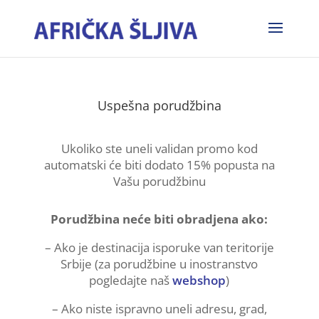
Uspešna porudžbina
Ukoliko ste uneli validan promo kod
automatski će biti dodato 15% popusta na
Vašu porudžbinu
Porudžbina neće biti obradjena ako:
– Ako je destinacija isporuke van teritorije
Srbije (za porudžbine u inostranstvo
pogledajte naš
webshop
)
– Ako niste ispravno uneli adresu, grad,