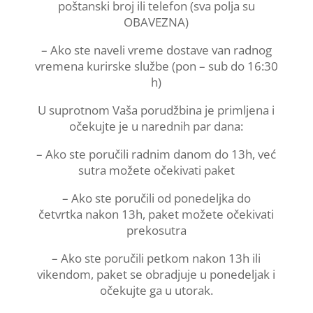
poštanski broj ili telefon (sva polja su
OBAVEZNA)
– Ako ste naveli vreme dostave van radnog
vremena kurirske službe (pon – sub do 16:30
h)
U suprotnom Vaša porudžbina je primljena i
očekujte je u narednih par dana:
– Ako ste poručili radnim danom do 13h, već
sutra možete očekivati paket
– Ako ste poručili od ponedeljka do
četvrtka nakon 13h, paket možete očekivati
prekosutra
– Ako ste poručili petkom nakon 13h ili
vikendom, paket se obradjuje u ponedeljak i
očekujte ga u utorak.