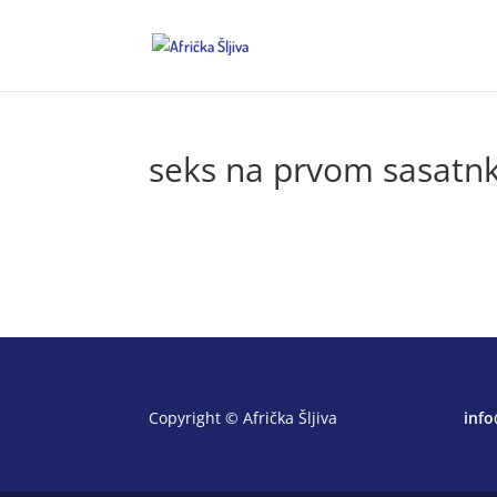
seks na prvom sasatnk
Copyright © Afrička Šljiva
info