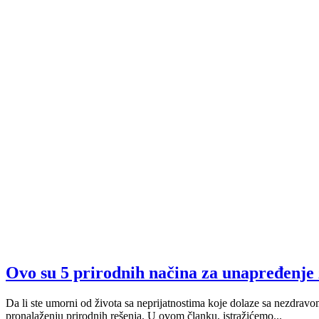
Ovo su 5 prirodnih načina za unapređenje 
Da li ste umorni od života sa neprijatnostima koje dolaze sa nezdravo
pronalaženju prirodnih rešenja. U ovom članku, istražićemo...