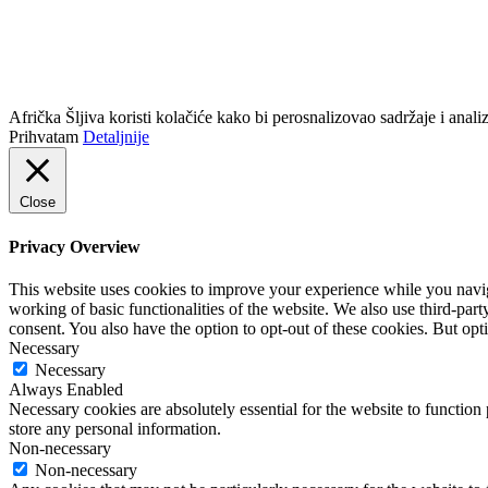
info@africkasljiva.com
+381 11 20 70 807
Politika privatnosti
Afrička Šljiva koristi kolačiće kako bi perosnalizovao sadržaje i analizi
Prihvatam
Detaljnije
Close
Privacy Overview
This website uses cookies to improve your experience while you navigat
working of basic functionalities of the website. We also use third-pa
consent. You also have the option to opt-out of these cookies. But op
Necessary
Necessary
Always Enabled
Necessary cookies are absolutely essential for the website to function 
store any personal information.
Non-necessary
Non-necessary