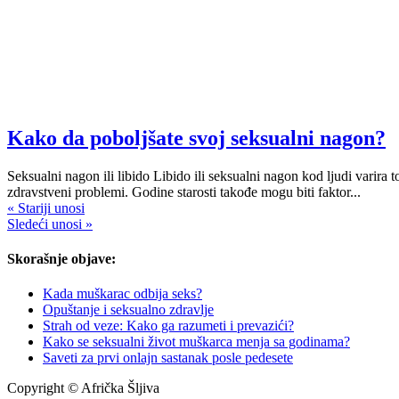
Kako da poboljšate svoj seksualni nagon?
Seksualni nagon ili libido Libido ili seksualni nagon kod ljudi varira
zdravstveni problemi. Godine starosti takođe mogu biti faktor...
« Stariji unosi
Sledeći unosi »
Skorašnje objave:
Kada muškarac odbija seks?
Opuštanje i seksualno zdravlje
Strah od veze: Kako ga razumeti i prevazići?
Kako se seksualni život muškarca menja sa godinama?
Saveti za prvi onlajn sastanak posle pedesete
Copyright © Afrička Šljiva