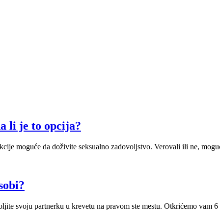
 li je to opcija?
 erekcije moguće da doživite seksualno zadovoljstvo. Verovali ili ne, m
sobi?
voljite svoju partnerku u krevetu na pravom ste mestu. Otkrićemo vam 